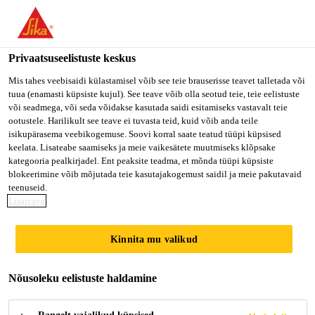
Privaatsuseelistuste keskus
Mis tahes veebisaidi külastamisel võib see teie brauserisse teavet talletada või
tuua (enamasti küpsiste kujul). See teave võib olla seotud teie, teie eelistuste
LEHRSTELLE ALS
või seadmega, või seda võidakse kasutada saidi esitamiseks vastavalt teie
ootustele. Harilikult see teave ei tuvasta teid, kuid võib anda teile
isikupärasema veebikogemuse. Soovi korral saate teatud tüüpi küpsised
LOGISTIKER/-IN EFZ
keelata. Lisateabe saamiseks ja meie vaikesätete muutmiseks klõpsake
kategooria pealkirjadel. Ent peaksite teadma, et mõnda tüüpi küpsiste
2027
blokeerimine võib mõjutada teie kasutajakogemust saidil ja meie pakutavaid
teenuseid.
Lisateave
Full-time
Kinnita mu valikud
Distribution
Sarnen, Obwalden, Switzerland
Nõusoleku eelistuste haldamine