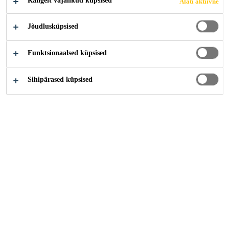
Rangelt vajalikud küpsised
Alati aktiivne
Jõudlusküpsised
Funktsionaalsed küpsised
Sihipärased küpsised
Karjäär
...
Senior Consultant SAP Order-to-Cash