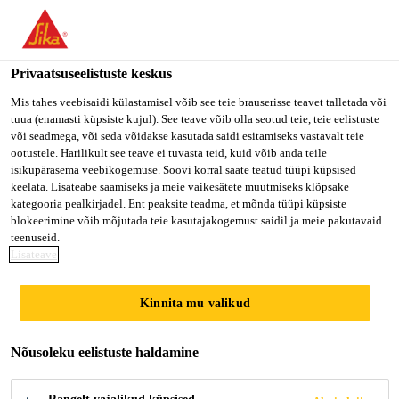
Privaatsuseelistuste keskus
Mis tahes veebisaidi külastamisel võib see teie brauserisse teavet talletada või
tuua (enamasti küpsiste kujul). See teave võib olla seotud teie, teie eelistuste
SENIOR CONSULTANT
või seadmega, või seda võidakse kasutada saidi esitamiseks vastavalt teie
ootustele. Harilikult see teave ei tuvasta teid, kuid võib anda teile
isikupärasema veebikogemuse. Soovi korral saate teatud tüüpi küpsised
SAP ORDER-TO-CASH
keelata. Lisateabe saamiseks ja meie vaikesätete muutmiseks klõpsake
kategooria pealkirjadel. Ent peaksite teadma, et mõnda tüüpi küpsiste
blokeerimine võib mõjutada teie kasutajakogemust saidil ja meie pakutavaid
teenuseid.
Full-time
Lisateave
Information Technology
Kinnita mu valikud
Mexico City, Mexico City, Mexico
Nõusoleku eelistuste haldamine
KANDIDEERI KOHE