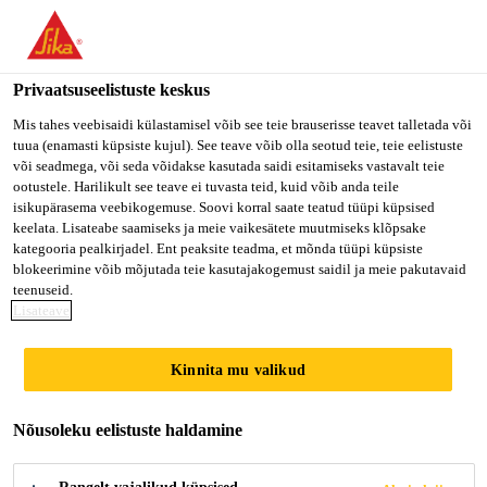
Privaatsuseelistuste keskus
Mis tahes veebisaidi külastamisel võib see teie brauserisse teavet talletada või
tuua (enamasti küpsiste kujul). See teave võib olla seotud teie, teie eelistuste
CONSULTOR DE
või seadmega, või seda võidakse kasutada saidi esitamiseks vastavalt teie
ootustele. Harilikult see teave ei tuvasta teid, kuid võib anda teile
isikupärasema veebikogemuse. Soovi korral saate teatud tüüpi küpsised
VENDAS INDUSTRY
keelata. Lisateabe saamiseks ja meie vaikesätete muutmiseks klõpsake
kategooria pealkirjadel. Ent peaksite teadma, et mõnda tüüpi küpsiste
blokeerimine võib mõjutada teie kasutajakogemust saidil ja meie pakutavaid
teenuseid.
Full-time
Lisateave
Sales
Kinnita mu valikud
Osasco, State of São Paulo, Brazil
Nõusoleku eelistuste haldamine
KANDIDEERI KOHE