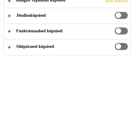
Rangelt vajalikud küpsised
Alati aktiivne
Jõudlusküpsised
Funktsionaalsed küpsised
Sihipärased küpsised
Karjäär
...
Consultor de Vendas Industry