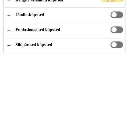
Rangelt vajalikud küpsised
Alati aktiivne
Jõudlusküpsised
Funktsionaalsed küpsised
Sihipärased küpsised
Karjäär
Tööpakkumised
Promotor de ventas