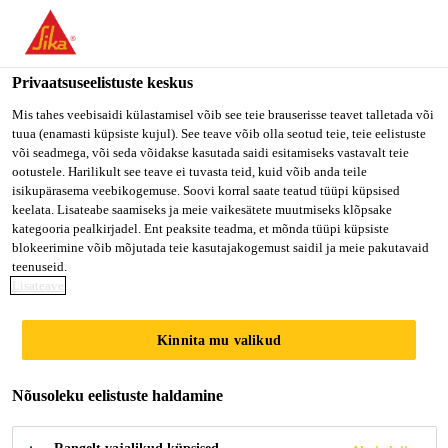
Privaatsuseelistuste keskus
Mis tahes veebisaidi külastamisel võib see teie brauserisse teavet talletada või
tuua (enamasti küpsiste kujul). See teave võib olla seotud teie, teie eelistuste
PROMOTOR DE
või seadmega, või seda võidakse kasutada saidi esitamiseks vastavalt teie
ootustele. Harilikult see teave ei tuvasta teid, kuid võib anda teile
isikupärasema veebikogemuse. Soovi korral saate teatud tüüpi küpsised
VENTAS
keelata. Lisateabe saamiseks ja meie vaikesätete muutmiseks klõpsake
kategooria pealkirjadel. Ent peaksite teadma, et mõnda tüüpi küpsiste
blokeerimine võib mõjutada teie kasutajakogemust saidil ja meie pakutavaid
teenuseid.
Full-time
Lisateave
Sales
Kinnita mu valikud
Cabo San Lucas, Baja California Sur,
Mexico
Nõusoleku eelistuste haldamine
KANDIDEERI KOHE