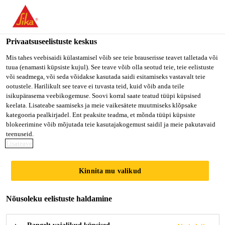
Privaatsuseelistuste keskus
Mis tahes veebisaidi külastamisel võib see teie brauserisse teavet talletada või
tuua (enamasti küpsiste kujul). See teave võib olla seotud teie, teie eelistuste
GENERAL WORKERS -
või seadmega, või seda võidakse kasutada saidi esitamiseks vastavalt teie
ootustele. Harilikult see teave ei tuvasta teid, kuid võib anda teile
isikupärasema veebikogemuse. Soovi korral saate teatud tüüpi küpsised
CONTRACT
keelata. Lisateabe saamiseks ja meie vaikesätete muutmiseks klõpsake
kategooria pealkirjadel. Ent peaksite teadma, et mõnda tüüpi küpsiste
blokeerimine võib mõjutada teie kasutajakogemust saidil ja meie pakutavaid
teenuseid.
Contract
Lisateave
Production
Kinnita mu valikud
Nilai, Negeri Sembilan, Malaysia
Nõusoleku eelistuste haldamine
KANDIDEERI KOHE