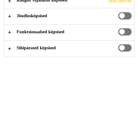
Rangelt vajalikud küpsised
Alati aktiivne
Jõudlusküpsised
Funktsionaalsed küpsised
Sihipärased küpsised
Karjäär
Tööpakkumised
General Workers - Contract