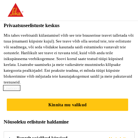
Privaatsuseelistuste keskus
Mis tahes veebisaidi külastamisel võib see teie brauserisse teavet talletada või
tuua (enamasti küpsiste kujul). See teave võib olla seotud teie, teie eelistuste
SALES
või seadmega, või seda võidakse kasutada saidi esitamiseks vastavalt teie
ootustele. Harilikult see teave ei tuvasta teid, kuid võib anda teile
isikupärasema veebikogemuse. Soovi korral saate teatud tüüpi küpsised
REPRESENTATIVE-
keelata. Lisateabe saamiseks ja meie vaikesätete muutmiseks klõpsake
kategooria pealkirjadel. Ent peaksite teadma, et mõnda tüüpi küpsiste
SHOTCRETE,
blokeerimine võib mõjutada teie kasutajakogemust saidil ja meie pakutavaid
teenuseid.
TUNNELING &
Lisateave
MINING
Kinnita mu valikud
Nõusoleku eelistuste haldamine
Full-time
Sales