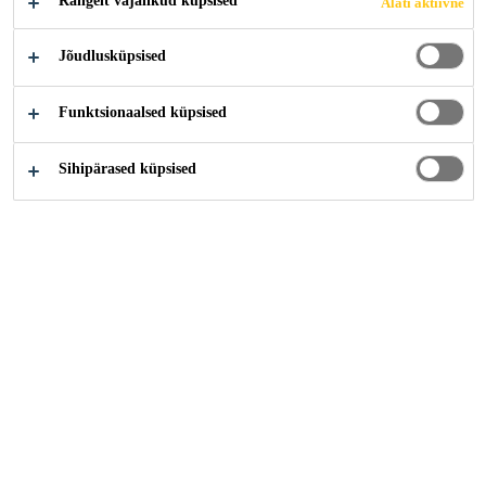
Rangelt vajalikud küpsised
Alati aktiivne
Elko, Nevada, United States
Jõudlusküpsised
80000 - 100000 USD per year
Funktsionaalsed küpsised
KANDIDEERI KOHE
Sihipärased küpsised
Karjäär
...
Sales Representative- Shotcrete, Tunneling