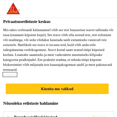
Privaatsuseelistuste keskus
Mis tahes veebisaidi külastamisel võib see teie brauserisse teavet talletada või
tuua (enamasti küpsiste kujul). See teave võib olla seotud teie, teie eelistuste
PRODUKTIONSMITAR
või seadmega, või seda võidakse kasutada saidi esitamiseks vastavalt teie
ootustele. Harilikult see teave ei tuvasta teid, kuid võib anda teile
isikupärasema veebikogemuse. Soovi korral saate teatud tüüpi küpsised
BEITER (M/W/D)
keelata. Lisateabe saamiseks ja meie vaikesätete muutmiseks klõpsake
kategooria pealkirjadel. Ent peaksite teadma, et mõnda tüüpi küpsiste
blokeerimine võib mõjutada teie kasutajakogemust saidil ja meie pakutavaid
teenuseid.
Full-time
Lisateave
Production
Kinnita mu valikud
Rosendahl, North Rhine-Westphalia,
Germany
Nõusoleku eelistuste haldamine
KANDIDEERI KOHE