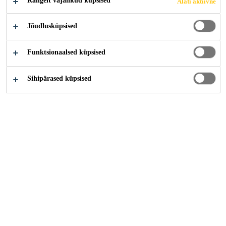
Rangelt vajalikud küpsised
Alati aktiivne
Jõudlusküpsised
Funktsionaalsed küpsised
Sihipärased küpsised
Karjäär
...
Produktionsmitarbeiter (m/w/d)