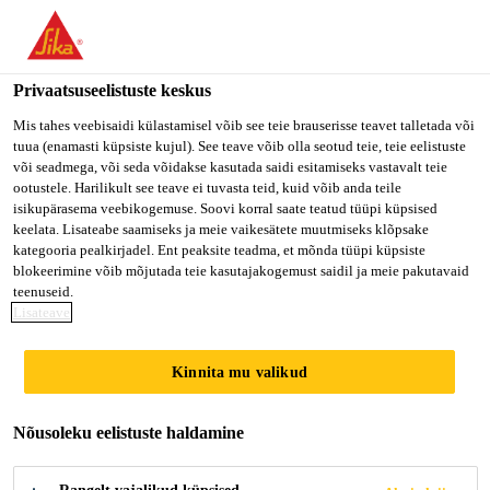
Privaatsuseelistuste keskus
Mis tahes veebisaidi külastamisel võib see teie brauserisse teavet talletada või
tuua (enamasti küpsiste kujul). See teave võib olla seotud teie, teie eelistuste
R&D TEAM
või seadmega, või seda võidakse kasutada saidi esitamiseks vastavalt teie
ootustele. Harilikult see teave ei tuvasta teid, kuid võib anda teile
isikupärasema veebikogemuse. Soovi korral saate teatud tüüpi küpsised
LEAD/MANAGER,
keelata. Lisateabe saamiseks ja meie vaikesätete muutmiseks klõpsake
kategooria pealkirjadel. Ent peaksite teadma, et mõnda tüüpi küpsiste
GUNSAN
blokeerimine võib mõjutada teie kasutajakogemust saidil ja meie pakutavaid
teenuseid.
Lisateave
Full-time
Kinnita mu valikud
Engineering
Gunsan-si, Jeonbuk State, South Korea
Nõusoleku eelistuste haldamine