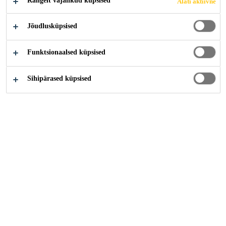
Rangelt vajalikud küpsised
Alati aktiivne
KANDIDEERI KOHE
Jõudlusküpsised
Funktsionaalsed küpsised
Sihipärased küpsised
Karjäär
...
R&D Team lead/Manager, Gunsan