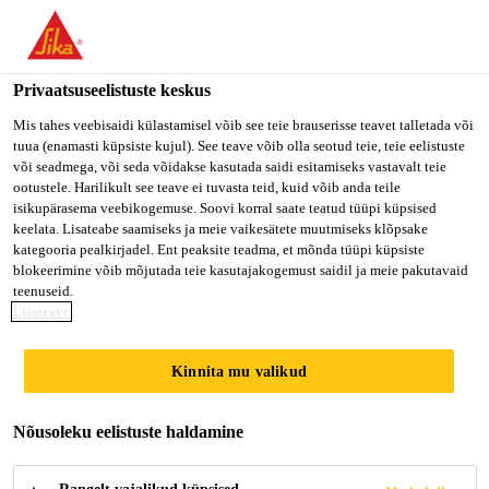
Privaatsuseelistuste keskus
Mis tahes veebisaidi külastamisel võib see teie brauserisse teavet talletada või
tuua (enamasti küpsiste kujul). See teave võib olla seotud teie, teie eelistuste
SENIOR CHEMIST -
või seadmega, või seda võidakse kasutada saidi esitamiseks vastavalt teie
ootustele. Harilikult see teave ei tuvasta teid, kuid võib anda teile
isikupärasema veebikogemuse. Soovi korral saate teatud tüüpi küpsised
ADMIXTURES
keelata. Lisateabe saamiseks ja meie vaikesätete muutmiseks klõpsake
kategooria pealkirjadel. Ent peaksite teadma, et mõnda tüüpi küpsiste
(CONCRETE R&D
blokeerimine võib mõjutada teie kasutajakogemust saidil ja meie pakutavaid
teenuseid.
TECHNICIAN/ENGINE
Lisateave
ER)
Kinnita mu valikud
Nõusoleku eelistuste haldamine
Full-time
Marketing