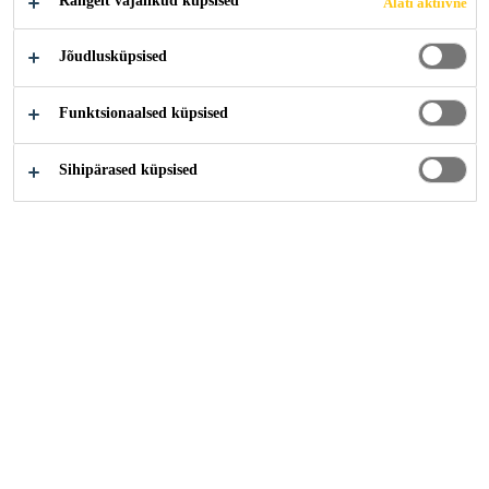
Rangelt vajalikud küpsised
Alati aktiivne
Taguig City, Metro Manila, Philippines
Jõudlusküpsised
KANDIDEERI KOHE
Funktsionaalsed küpsised
Sihipärased küpsised
Karjäär
...
Senior Chemist - Admixtures (Concrete R&