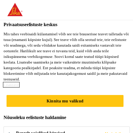
Privaatsuseelistuste keskus
Mis tahes veebisaidi külastamisel võib see teie brauserisse teavet talletada või
tuua (enamasti küpsiste kujul). See teave võib olla seotud teie, teie eelistuste
NATIONAL
või seadmega, või seda võidakse kasutada saidi esitamiseks vastavalt teie
ootustele. Harilikult see teave ei tuvasta teid, kuid võib anda teile
isikupärasema veebikogemuse. Soovi korral saate teatud tüüpi küpsised
ARCHITECTURAL
keelata. Lisateabe saamiseks ja meie vaikesätete muutmiseks klõpsake
kategooria pealkirjadel. Ent peaksite teadma, et mõnda tüüpi küpsiste
TECHNICAL
blokeerimine võib mõjutada teie kasutajakogemust saidil ja meie pakutavaid
teenuseid.
SPECIALIST
Lisateave
Kinnita mu valikud
Full-time
Nõusoleku eelistuste haldamine
Sales
Jersey City, New Jersey, United States