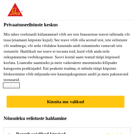
Privaatsuseelistuste keskus
Mis tahes veebisaidi külastamisel võib see teie brauserisse teavet talletada või
tuua (enamasti küpsiste kujul). See teave võib olla seotud teie, teie eelistuste
INTERNAL AUDITOR
või seadmega, või seda võidakse kasutada saidi esitamiseks vastavalt teie
ootustele. Harilikult see teave ei tuvasta teid, kuid võib anda teile
isikupärasema veebikogemuse. Soovi korral saate teatud tüüpi küpsised
keelata. Lisateabe saamiseks ja meie vaikesätete muutmiseks klõpsake
kategooria pealkirjadel. Ent peaksite teadma, et mõnda tüüpi küpsiste
Full-time
blokeerimine võib mõjutada teie kasutajakogemust saidil ja meie pakutavaid
Accounting Auditing
teenuseid.
Lisateave
Rutherford, New Jersey, United States
100000 - 120000 USD per year
Kinnita mu valikud
Nõusoleku eelistuste haldamine
KANDIDEERI KOHE