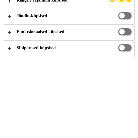
Rangelt vajalikud küpsised
Alati aktiivne
Jõudlusküpsised
Funktsionaalsed küpsised
Sihipärased küpsised
Karjäär
Tööpakkumised
Internal Auditor