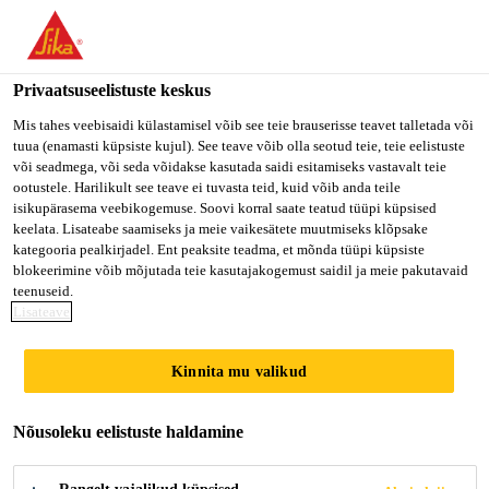
Privaatsuseelistuste keskus
Mis tahes veebisaidi külastamisel võib see teie brauserisse teavet talletada või
tuua (enamasti küpsiste kujul). See teave võib olla seotud teie, teie eelistuste
JEFE DE TECNOLOGÍA
või seadmega, või seda võidakse kasutada saidi esitamiseks vastavalt teie
ootustele. Harilikult see teave ei tuvasta teid, kuid võib anda teile
isikupärasema veebikogemuse. Soovi korral saate teatud tüüpi küpsised
Y TRANSFORMACIÓN
keelata. Lisateabe saamiseks ja meie vaikesätete muutmiseks klõpsake
kategooria pealkirjadel. Ent peaksite teadma, et mõnda tüüpi küpsiste
DIGITAL
blokeerimine võib mõjutada teie kasutajakogemust saidil ja meie pakutavaid
teenuseid.
Lisateave
Full-time
Kinnita mu valikud
Information Technology
Montevideo, Montevideo Department,
Nõusoleku eelistuste haldamine
Uruguay