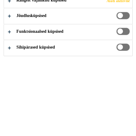
Rangelt vajalikud küpsised
Alati aktiivne
KANDIDEERI KOHE
Jõudlusküpsised
Funktsionaalsed küpsised
Sihipärased küpsised
Karjäär
...
Jefe de Tecnología y Transformación Digital