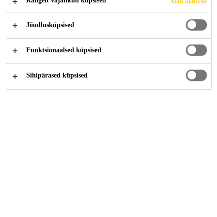
Rangelt vajalikud küpsised
Alati aktiivne
Jõudlusküpsised
Funktsionaalsed küpsised
Sihipärased küpsised
Karjäär
Tööpakkumised
Target Market- Concrete