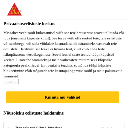
Privaatsuseelistuste keskus
Mis tahes veebisaidi külastamisel võib see teie brauserisse teavet talletada või
tuua (enamasti küpsiste kujul). See teave võib olla seotud teie, teie eelistuste
TARGET MARKET-
või seadmega, või seda võidakse kasutada saidi esitamiseks vastavalt teie
ootustele. Harilikult see teave ei tuvasta teid, kuid võib anda teile
isikupärasema veebikogemuse. Soovi korral saate teatud tüüpi küpsised
CONCRETE
keelata. Lisateabe saamiseks ja meie vaikesätete muutmiseks klõpsake
kategooria pealkirjadel. Ent peaksite teadma, et mõnda tüüpi küpsiste
blokeerimine võib mõjutada teie kasutajakogemust saidil ja meie pakutavaid
teenuseid.
Full-time
Lisateave
Marketing
Kinnita mu valikud
Taguig City, Metro Manila, Philippines
Nõusoleku eelistuste haldamine
KANDIDEERI KOHE