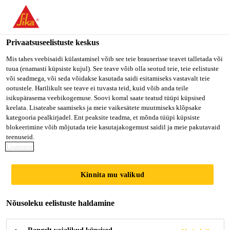
Privaatsuseelistuste keskus
Mis tahes veebisaidi külastamisel võib see teie brauserisse teavet talletada või
tuua (enamasti küpsiste kujul). See teave võib olla seotud teie, teie eelistuste
SALES
või seadmega, või seda võidakse kasutada saidi esitamiseks vastavalt teie
ootustele. Harilikult see teave ei tuvasta teid, kuid võib anda teile
isikupärasema veebikogemuse. Soovi korral saate teatud tüüpi küpsised
REPRESENTATIVE-
keelata. Lisateabe saamiseks ja meie vaikesätete muutmiseks klõpsake
kategooria pealkirjadel. Ent peaksite teadma, et mõnda tüüpi küpsiste
CONCRETE FIBERS
blokeerimine võib mõjutada teie kasutajakogemust saidil ja meie pakutavaid
teenuseid.
Lisateave
Full-time
Kinnita mu valikud
Sales
Austin, Texas, United States
Nõusoleku eelistuste haldamine