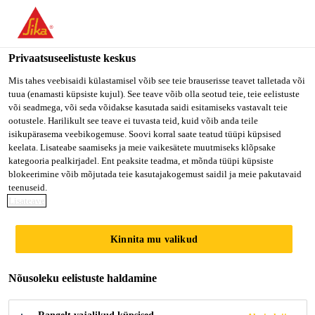
Privaatsuseelistuste keskus
Mis tahes veebisaidi külastamisel võib see teie brauserisse teavet talletada või
tuua (enamasti küpsiste kujul). See teave võib olla seotud teie, teie eelistuste
RESPONSABLE
või seadmega, või seda võidakse kasutada saidi esitamiseks vastavalt teie
ootustele. Harilikult see teave ei tuvasta teid, kuid võib anda teile
isikupärasema veebikogemuse. Soovi korral saate teatud tüüpi küpsised
GRANDS COMPTES
keelata. Lisateabe saamiseks ja meie vaikesätete muutmiseks klõpsake
kategooria pealkirjadel. Ent peaksite teadma, et mõnda tüüpi küpsiste
TRANSPORT H/F
blokeerimine võib mõjutada teie kasutajakogemust saidil ja meie pakutavaid
teenuseid.
Lisateave
Full-time
Kinnita mu valikud
Sales
Le Bourget, Île-de-France, France
Nõusoleku eelistuste haldamine