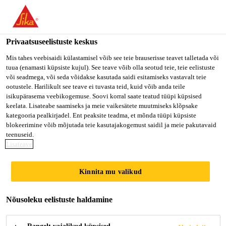
Privaatsuseelistuste keskus
Mis tahes veebisaidi külastamisel võib see teie brauserisse teavet talletada või
tuua (enamasti küpsiste kujul). See teave võib olla seotud teie, teie eelistuste
OPERADOR DE
või seadmega, või seda võidakse kasutada saidi esitamiseks vastavalt teie
ootustele. Harilikult see teave ei tuvasta teid, kuid võib anda teile
isikupärasema veebikogemuse. Soovi korral saate teatud tüüpi küpsised
PRODUÇÃO E
keelata. Lisateabe saamiseks ja meie vaikesätete muutmiseks klõpsake
kategooria pealkirjadel. Ent peaksite teadma, et mõnda tüüpi küpsiste
ARMAZÉM
blokeerimine võib mõjutada teie kasutajakogemust saidil ja meie pakutavaid
teenuseid.
Lisateave
Full-time
Kinnita mu valikud
Sales
Cravinhos, State of São Paulo, Brazil
Nõusoleku eelistuste haldamine