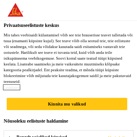
Privaatsuseelistuste keskus
Mis tahes veebisaidi külastamisel võib see teie brauserisse teavet talletada või
tuua (enamasti küpsiste kujul). See teave võib olla seotud teie, teie eelistuste
GERENTE DE UNIDAD
või seadmega, või seda võidakse kasutada saidi esitamiseks vastavalt teie
ootustele. Harilikult see teave ei tuvasta teid, kuid võib anda teile
isikupärasema veebikogemuse. Soovi korral saate teatud tüüpi küpsised
DE NEGOCIO
keelata. Lisateabe saamiseks ja meie vaikesätete muutmiseks klõpsake
kategooria pealkirjadel. Ent peaksite teadma, et mõnda tüüpi küpsiste
CONCRETO
blokeerimine võib mõjutada teie kasutajakogemust saidil ja meie pakutavaid
teenuseid.
Lisateave
Full-time
Kinnita mu valikud
Sales
Tlalnepantla de Baz, State of Mexico,
Nõusoleku eelistuste haldamine
Mexico