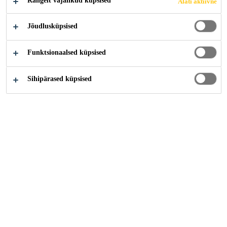
Rangelt vajalikud küpsised
Alati aktiivne
Jõudlusküpsised
Funktsionaalsed küpsised
Sihipärased küpsised
Karjäär
Tööpakkumised
Project Chemist