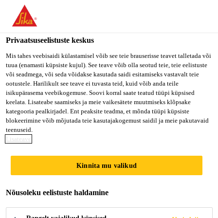
Privaatsuseelistuste keskus
Mis tahes veebisaidi külastamisel võib see teie brauserisse teavet talletada või
tuua (enamasti küpsiste kujul). See teave võib olla seotud teie, teie eelistuste
PROJECT CHEMIST
või seadmega, või seda võidakse kasutada saidi esitamiseks vastavalt teie
ootustele. Harilikult see teave ei tuvasta teid, kuid võib anda teile
isikupärasema veebikogemuse. Soovi korral saate teatud tüüpi küpsised
keelata. Lisateabe saamiseks ja meie vaikesätete muutmiseks klõpsake
kategooria pealkirjadel. Ent peaksite teadma, et mõnda tüüpi küpsiste
Full-time
blokeerimine võib mõjutada teie kasutajakogemust saidil ja meie pakutavaid
Research
teenuseid.
Lisateave
Madison Heights, Michigan, United States
Kinnita mu valikud
KANDIDEERI KOHE
Nõusoleku eelistuste haldamine