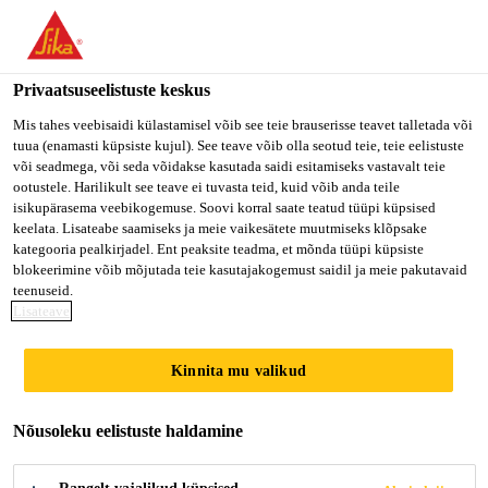
Privaatsuseelistuste keskus
Mis tahes veebisaidi külastamisel võib see teie brauserisse teavet talletada või
tuua (enamasti küpsiste kujul). See teave võib olla seotud teie, teie eelistuste
EXECUTIVE/SENIOR
või seadmega, või seda võidakse kasutada saidi esitamiseks vastavalt teie
ootustele. Harilikult see teave ei tuvasta teid, kuid võib anda teile
isikupärasema veebikogemuse. Soovi korral saate teatud tüüpi küpsised
EXECUTIVE STORES-
keelata. Lisateabe saamiseks ja meie vaikesätete muutmiseks klõpsake
kategooria pealkirjadel. Ent peaksite teadma, et mõnda tüüpi küpsiste
THIRD PARTY
blokeerimine võib mõjutada teie kasutajakogemust saidil ja meie pakutavaid
teenuseid.
PAYROLL
Lisateave
Kinnita mu valikud
Full-time
Nõusoleku eelistuste haldamine
Manufacturing
Tarapur, Maharashtra, India