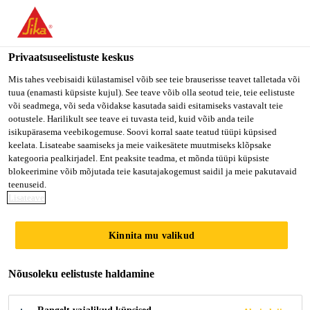
Privaatsuseelistuste keskus
Mis tahes veebisaidi külastamisel võib see teie brauserisse teavet talletada või
tuua (enamasti küpsiste kujul). See teave võib olla seotud teie, teie eelistuste
TÉCNICO DE
või seadmega, või seda võidakse kasutada saidi esitamiseks vastavalt teie
ootustele. Harilikult see teave ei tuvasta teid, kuid võib anda teile
isikupärasema veebikogemuse. Soovi korral saate teatud tüüpi küpsised
CONTROLE E
keelata. Lisateabe saamiseks ja meie vaikesätete muutmiseks klõpsake
kategooria pealkirjadel. Ent peaksite teadma, et mõnda tüüpi küpsiste
QUALIDADE JR
blokeerimine võib mõjutada teie kasutajakogemust saidil ja meie pakutavaid
teenuseid.
Lisateave
Full-time
Kinnita mu valikud
Manufacturing
Cravinhos, State of São Paulo, Brazil
Nõusoleku eelistuste haldamine