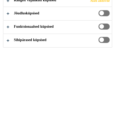
Rangelt vajalikud küpsised
Alati aktiivne
Jõudlusküpsised
Funktsionaalsed küpsised
Sihipärased küpsised
Karjäär
Tööpakkumised
Technical Sales Manager