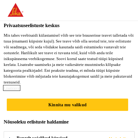
Privaatsuseelistuste keskus
Mis tahes veebisaidi külastamisel võib see teie brauserisse teavet talletada või
tuua (enamasti küpsiste kujul). See teave võib olla seotud teie, teie eelistuste
TECHNICAL SALES
või seadmega, või seda võidakse kasutada saidi esitamiseks vastavalt teie
ootustele. Harilikult see teave ei tuvasta teid, kuid võib anda teile
isikupärasema veebikogemuse. Soovi korral saate teatud tüüpi küpsised
MANAGER
keelata. Lisateabe saamiseks ja meie vaikesätete muutmiseks klõpsake
kategooria pealkirjadel. Ent peaksite teadma, et mõnda tüüpi küpsiste
blokeerimine võib mõjutada teie kasutajakogemust saidil ja meie pakutavaid
teenuseid.
Full-time
Lisateave
Sales
Kinnita mu valikud
Rutherford, New Jersey, United States
95000 - 120000 USD per year
Nõusoleku eelistuste haldamine
KANDIDEERI KOHE