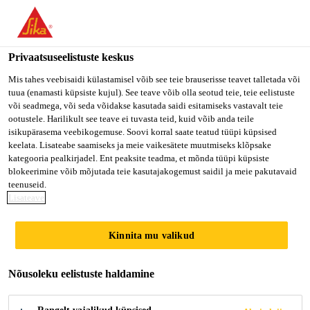
Privaatsuseelistuste keskus
Mis tahes veebisaidi külastamisel võib see teie brauserisse teavet talletada või
tuua (enamasti küpsiste kujul). See teave võib olla seotud teie, teie eelistuste
KPM MANAGER
või seadmega, või seda võidakse kasutada saidi esitamiseks vastavalt teie
ootustele. Harilikult see teave ei tuvasta teid, kuid võib anda teile
isikupärasema veebikogemuse. Soovi korral saate teatud tüüpi küpsised
(CHINESE SPEAKING)
keelata. Lisateabe saamiseks ja meie vaikesätete muutmiseks klõpsake
kategooria pealkirjadel. Ent peaksite teadma, et mõnda tüüpi küpsiste
blokeerimine võib mõjutada teie kasutajakogemust saidil ja meie pakutavaid
teenuseid.
Full-time
Lisateave
Sales
Kinnita mu valikud
Hanoi, Ha Noi, Vietnam
Nõusoleku eelistuste haldamine
KANDIDEERI KOHE