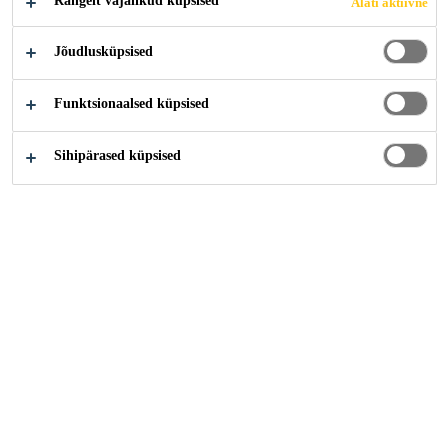
Rangelt vajalikud küpsised
Alati aktiivne
Jõudlusküpsised
Funktsionaalsed küpsised
Sihipärased küpsised
Karjäär
...
KPM Manager (Chinese Speaking)