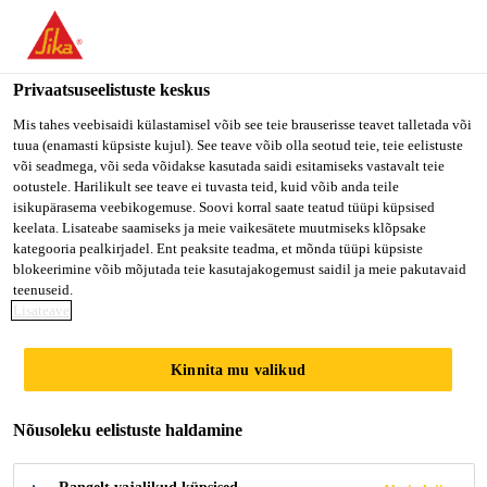
Privaatsuseelistuste keskus
Mis tahes veebisaidi külastamisel võib see teie brauserisse teavet talletada või
tuua (enamasti küpsiste kujul). See teave võib olla seotud teie, teie eelistuste
SALES MANAGER
või seadmega, või seda võidakse kasutada saidi esitamiseks vastavalt teie
ootustele. Harilikult see teave ei tuvasta teid, kuid võib anda teile
isikupärasema veebikogemuse. Soovi korral saate teatud tüüpi küpsised
keelata. Lisateabe saamiseks ja meie vaikesätete muutmiseks klõpsake
kategooria pealkirjadel. Ent peaksite teadma, et mõnda tüüpi küpsiste
Full-time
blokeerimine võib mõjutada teie kasutajakogemust saidil ja meie pakutavaid
Sales
teenuseid.
Lisateave
Bengaluru, Karnataka, India
Kinnita mu valikud
KANDIDEERI KOHE
Nõusoleku eelistuste haldamine