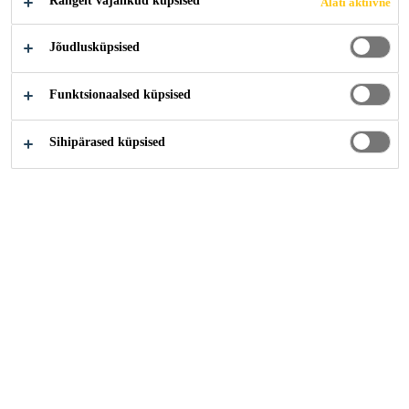
Rangelt vajalikud küpsised
Alati aktiivne
Jõudlusküpsised
Funktsionaalsed küpsised
Sihipärased küpsised
Karjäär
...
Mitarbeiter Lager / Lagerist (m/w/d)