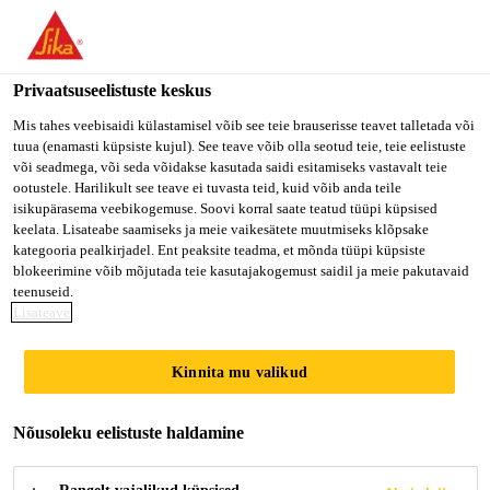
Privaatsuseelistuste keskus
Mis tahes veebisaidi külastamisel võib see teie brauserisse teavet talletada või
tuua (enamasti küpsiste kujul). See teave võib olla seotud teie, teie eelistuste
MITARBEITER LAGER
või seadmega, või seda võidakse kasutada saidi esitamiseks vastavalt teie
ootustele. Harilikult see teave ei tuvasta teid, kuid võib anda teile
isikupärasema veebikogemuse. Soovi korral saate teatud tüüpi küpsised
/ LAGERIST (M/W/D)
keelata. Lisateabe saamiseks ja meie vaikesätete muutmiseks klõpsake
kategooria pealkirjadel. Ent peaksite teadma, et mõnda tüüpi küpsiste
blokeerimine võib mõjutada teie kasutajakogemust saidil ja meie pakutavaid
teenuseid.
Full-time
Lisateave
Production
Kinnita mu valikud
Landsberg am Lech, Bavaria, Germany
Nõusoleku eelistuste haldamine
KANDIDEERI KOHE