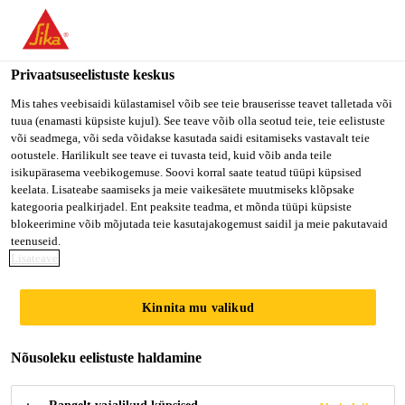
Privaatsuseelistuste keskus
Mis tahes veebisaidi külastamisel võib see teie brauserisse teavet talletada või
tuua (enamasti küpsiste kujul). See teave võib olla seotud teie, teie eelistuste
SR. ENGINEER /
või seadmega, või seda võidakse kasutada saidi esitamiseks vastavalt teie
ootustele. Harilikult see teave ei tuvasta teid, kuid võib anda teile
isikupärasema veebikogemuse. Soovi korral saate teatud tüüpi küpsised
ASSISTANT MANAGER
keelata. Lisateabe saamiseks ja meie vaikesätete muutmiseks klõpsake
kategooria pealkirjadel. Ent peaksite teadma, et mõnda tüüpi küpsiste
– TECHNICAL
blokeerimine võib mõjutada teie kasutajakogemust saidil ja meie pakutavaid
teenuseid.
SERVICE
Lisateave
Kinnita mu valikud
Full-time
Nõusoleku eelistuste haldamine
Other
Bengaluru, Karnataka, India