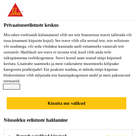
Privaatsuseelistuste keskus
Mis tahes veebisaidi külastamisel võib see teie brauserisse teavet talletada või
tuua (enamasti küpsiste kujul). See teave võib olla seotud teie, teie eelistuste
TECHNICAL SALES
või seadmega, või seda võidakse kasutada saidi esitamiseks vastavalt teie
ootustele. Harilikult see teave ei tuvasta teid, kuid võib anda teile
isikupärasema veebikogemuse. Soovi korral saate teatud tüüpi küpsised
ENGINEER -
keelata. Lisateabe saamiseks ja meie vaikesätete muutmiseks klõpsake
kategooria pealkirjadel. Ent peaksite teadma, et mõnda tüüpi küpsiste
KALIMANTAN
blokeerimine võib mõjutada teie kasutajakogemust saidil ja meie pakutavaid
teenuseid.
Lisateave
Full-time
Kinnita mu valikud
Sales
Balikpapan, East Kalimantan, Indonesia
Nõusoleku eelistuste haldamine