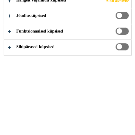
Rangelt vajalikud küpsised
Alati aktiivne
Jõudlusküpsised
Funktsionaalsed küpsised
Sihipärased küpsised
Karjäär
...
Produktionsmitarbeiter (m/w/d)