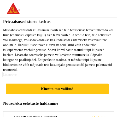
Privaatsuseelistuste keskus
Mis tahes veebisaidi külastamisel võib see teie brauserisse teavet talletada või
tuua (enamasti küpsiste kujul). See teave võib olla seotud teie, teie eelistuste
PRODUKTIONSMITAR
või seadmega, või seda võidakse kasutada saidi esitamiseks vastavalt teie
ootustele. Harilikult see teave ei tuvasta teid, kuid võib anda teile
isikupärasema veebikogemuse. Soovi korral saate teatud tüüpi küpsised
BEITER (M/W/D)
keelata. Lisateabe saamiseks ja meie vaikesätete muutmiseks klõpsake
kategooria pealkirjadel. Ent peaksite teadma, et mõnda tüüpi küpsiste
blokeerimine võib mõjutada teie kasutajakogemust saidil ja meie pakutavaid
teenuseid.
Full-time
Lisateave
Production
Kinnita mu valikud
Augsburg, Bavaria, Germany
Nõusoleku eelistuste haldamine
KANDIDEERI KOHE