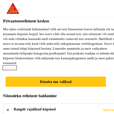
You are accessing "Sika Estonia OÜ", it seems you are accessing it 
"Ameerika Ühendriigid". We have a dedicated website for your coun
Privaatsuseelistuste keskus
TO SIKA USA
STAY ON SIKA ESTONIA OÜ
VALI
Mis tahes veebisaidi külastamisel võib see teie brauserisse teavet talletada või t
(enamasti küpsiste kujul). See teave võib olla seotud teie, teie eelistuste või sea
või seda võidakse kasutada saidi esitamiseks vastavalt teie ootustele. Harilikult 
Sika Estonia OÜ
teave ei tuvasta teid, kuid võib anda teile isikupärasema veebikogemuse. Soovi 
saate teatud tüüpi küpsised keelata. Lisateabe saamiseks ja meie vaikesätete
muutmiseks klõpsake kategooria pealkirjadel. Ent peaksite teadma, et mõnda tü
küpsiste blokeerimine võib mõjutada teie kasutajakogemust saidil ja meie paku
MIKS SIKAS
teenuseid.
Lisateave
TÖÖTADA?
Kinnita mu valikud
Nõusoleku eelistuste haldamine
Rangelt vajalikud küpsised
Alati ak