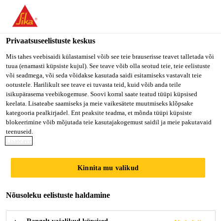
You are accessing "Sika Estonia OÜ", it seems you are accessing
it from "Ameerika Ühendriigid". We have a dedicated website for
your country.
Privaatsuseelistuste keskus
TO SIKA
STAY ON SIKA
VALI
Mis tahes veebisaidi külastamisel võib see teie brauserisse teavet talletada või
tuua (enamasti küpsiste kujul). See teave võib olla seotud teie, teie eelistuste
USA
ESTONIA OÜ
RIIK
või seadmega, või seda võidakse kasutada saidi esitamiseks vastavalt teie
ootustele. Harilikult see teave ei tuvasta teid, kuid võib anda teile
isikupärasema veebikogemuse. Soovi korral saate teatud tüüpi küpsised
Sika Estonia OÜ
keelata. Lisateabe saamiseks ja meie vaikesätete muutmiseks klõpsake
kategooria pealkirjadel. Ent peaksite teadma, et mõnda tüüpi küpsiste
blokeerimine võib mõjutada teie kasutajakogemust saidil ja meie pakutavaid
teenuseid.
Lisateave
JÄTKUSUUTLIK
Kinnita mu valikud
ULT SIKA
Nõusoleku eelistuste haldamine