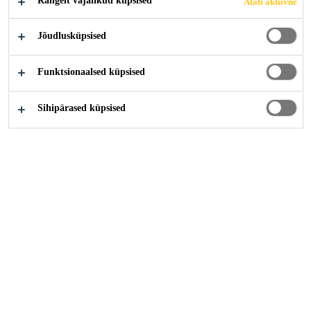
Rangelt vajalikud küpsised
Alati aktiivne
Jõudlusküpsised
Funktsionaalsed küpsised
Ehitus kodukasutajale
Liimid ja tihendusmaterjalid
Sihipärased küpsised