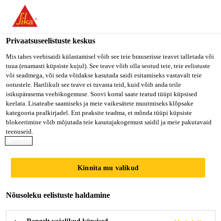
You are accessing "Sika Estonia OÜ", it seems you are accessing
it from "Ameerika Ühendriigid". We have a dedicated website for
your country.
Privaatsuseelistuste keskus
TO SIKA
STAY ON SIKA
VALI
Mis tahes veebisaidi külastamisel võib see teie brauserisse teavet talletada või
tuua (enamasti küpsiste kujul). See teave võib olla seotud teie, teie eelistuste
USA
ESTONIA OÜ
RIIK
või seadmega, või seda võidakse kasutada saidi esitamiseks vastavalt teie
ootustele. Harilikult see teave ei tuvasta teid, kuid võib anda teile
isikupärasema veebikogemuse. Soovi korral saate teatud tüüpi küpsised
Sika Estonia OÜ
keelata. Lisateabe saamiseks ja meie vaikesätete muutmiseks klõpsake
kategooria pealkirjadel. Ent peaksite teadma, et mõnda tüüpi küpsiste
blokeerimine võib mõjutada teie kasutajakogemust saidil ja meie pakutavaid
teenuseid.
Lisateave
LIIMID JA
Kinnita mu valikud
TIHENDUSMAT
Nõusoleku eelistuste haldamine
ERJALID