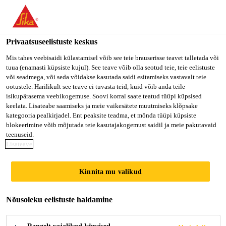
You are accessing "Sika Estonia OÜ", it seems you are accessing
it from "Ameerika Ühendriigid". We have a dedicated website for
your country.
Privaatsuseelistuste keskus
Ehitus kodukasutajale
...
Casco® XtremFix +
TO SIKA
STAY ON SIKA
VALI
Mis tahes veebisaidi külastamisel võib see teie brauserisse teavet talletada või
tuua (enamasti küpsiste kujul). See teave võib olla seotud teie, teie eelistuste
USA
ESTONIA OÜ
RIIK
või seadmega, või seda võidakse kasutada saidi esitamiseks vastavalt teie
ootustele. Harilikult see teave ei tuvasta teid, kuid võib anda teile
isikupärasema veebikogemuse. Soovi korral saate teatud tüüpi küpsised
Sika Estonia OÜ
keelata. Lisateabe saamiseks ja meie vaikesätete muutmiseks klõpsake
Casco® XtremFix
kategooria pealkirjadel. Ent peaksite teadma, et mõnda tüüpi küpsiste
blokeerimine võib mõjutada teie kasutajakogemust saidil ja meie pakutavaid
+
teenuseid.
Lisateave
Eriti tugeva esmase nakkega niiskuse
Kinnita mu valikud
toimel kuivav montaažiliim
Nõusoleku eelistuste haldamine
Casco® XtremFix + on 1-komponentne, niiskuse
toimel kuivav ja hermeetiku omadustega montaaži