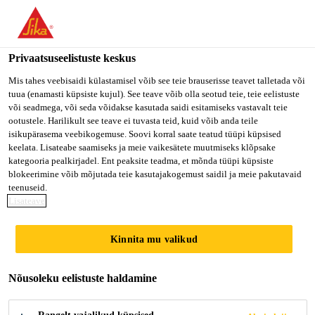
You are accessing "Sika Estonia OÜ", it seems you are accessing
it from "Ameerika Ühendriigid". We have a dedicated website for
your country.
Privaatsuseelistuste keskus
Ehitus kodukasutajale
...
SikaBond® T-2
TO SIKA
STAY ON SIKA
VALI
Mis tahes veebisaidi külastamisel võib see teie brauserisse teavet talletada või
tuua (enamasti küpsiste kujul). See teave võib olla seotud teie, teie eelistuste
USA
ESTONIA OÜ
RIIK
või seadmega, või seda võidakse kasutada saidi esitamiseks vastavalt teie
ootustele. Harilikult see teave ei tuvasta teid, kuid võib anda teile
isikupärasema veebikogemuse. Soovi korral saate teatud tüüpi küpsised
Sika Estonia OÜ
keelata. Lisateabe saamiseks ja meie vaikesätete muutmiseks klõpsake
SikaBond® T-2
kategooria pealkirjadel. Ent peaksite teadma, et mõnda tüüpi küpsiste
blokeerimine võib mõjutada teie kasutajakogemust saidil ja meie pakutavaid
teenuseid.
Eriti tugev elastne polüuretaanipõhine liim
Lisateave
Kinnita mu valikud
Tugev esmane nakkumine
Kiiresti kõvenev
Nõusoleku eelistuste haldamine
Tugev nakkumine paljude erinevate
aluspindadega