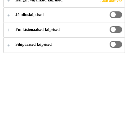
Rangelt vajalikud küpsised
Alati aktiivne
Jõudlusküpsised
Funktsionaalsed küpsised
Sihipärased küpsised