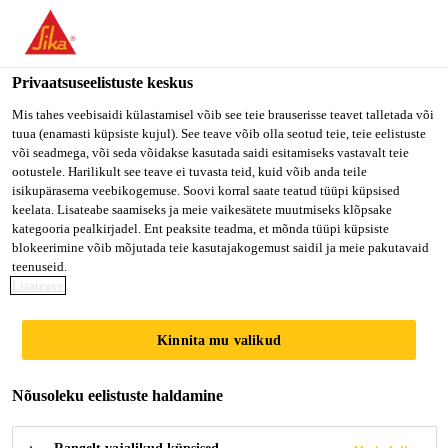
You are accessing "Sika Estonia OÜ", it seems you are accessing
it from "Ameerika Ühendriigid". We have a dedicated website for
your country.
Privaatsuseelistuste keskus
Ehitus kodukasutajale
...
Sikaflex® PRO-3 Purform®
TO SIKA
STAY ON SIKA
VALI
Mis tahes veebisaidi külastamisel võib see teie brauserisse teavet talletada või
tuua (enamasti küpsiste kujul). See teave võib olla seotud teie, teie eelistuste
USA
ESTONIA OÜ
RIIK
või seadmega, või seda võidakse kasutada saidi esitamiseks vastavalt teie
ootustele. Harilikult see teave ei tuvasta teid, kuid võib anda teile
isikupärasema veebikogemuse. Soovi korral saate teatud tüüpi küpsised
Sika Estonia OÜ
keelata. Lisateabe saamiseks ja meie vaikesätete muutmiseks klõpsake
Sikaflex® PRO-3
kategooria pealkirjadel. Ent peaksite teadma, et mõnda tüüpi küpsiste
blokeerimine võib mõjutada teie kasutajakogemust saidil ja meie pakutavaid
Purform®
teenuseid.
Lisateave
Polüuretaan-hermeetik põrandavuukidele
Kinnita mu valikud
ja tsiviilehituses kasutamiseks
Nõusoleku eelistuste haldamine
Sikaflex® PRO-3 Purform® on üheosaline niiskuse
mõjul kõvenev elastne polüuretaanhermeetik. Seda