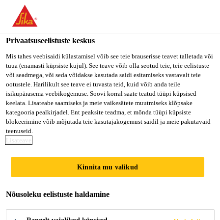
You are accessing "Sika Estonia OÜ", it seems you are accessing
it from "Ameerika Ühendriigid". We have a dedicated website for
your country.
Privaatsuseelistuste keskus
Ehitus kodukasutajale
...
Sikaflex®-295 UV
TO SIKA
STAY ON SIKA
VALI
Mis tahes veebisaidi külastamisel võib see teie brauserisse teavet talletada või
tuua (enamasti küpsiste kujul). See teave võib olla seotud teie, teie eelistuste
USA
ESTONIA OÜ
RIIK
või seadmega, või seda võidakse kasutada saidi esitamiseks vastavalt teie
ootustele. Harilikult see teave ei tuvasta teid, kuid võib anda teile
isikupärasema veebikogemuse. Soovi korral saate teatud tüüpi küpsised
Sika Estonia OÜ
keelata. Lisateabe saamiseks ja meie vaikesätete muutmiseks klõpsake
Sikaflex®-295 UV
kategooria pealkirjadel. Ent peaksite teadma, et mõnda tüüpi küpsiste
blokeerimine võib mõjutada teie kasutajakogemust saidil ja meie pakutavaid
teenuseid.
Välistööde hermeetik ja orgaanilise klaasi
Lisateave
liim laevanduse valdkonnas kasutamiseks.
Kinnita mu valikud
Sikaflex®-295 UV on 1-komponentne pastalaadse
konsistentsiga polüuretaanliim, mis
Nõusoleku eelistuste haldamine
kuivab õhuniiskuse toimel. See sobib laevanduses
sise- ja välistingimustes tihendamiseks ning