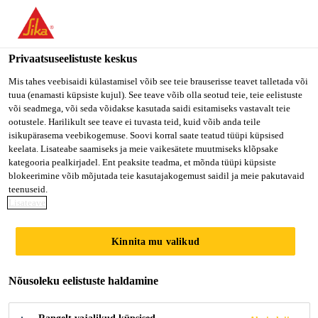
You are accessing "Sika Estonia OÜ", it seems you are accessing
it from "Ameerika Ühendriigid". We have a dedicated website for
your country.
Privaatsuseelistuste keskus
Ehitus kodukasutajale
...
Sikafloor®-040 RenoRapid
TO SIKA
STAY ON SIKA
VALI
Mis tahes veebisaidi külastamisel võib see teie brauserisse teavet talletada või
tuua (enamasti küpsiste kujul). See teave võib olla seotud teie, teie eelistuste
USA
ESTONIA OÜ
RIIK
või seadmega, või seda võidakse kasutada saidi esitamiseks vastavalt teie
ootustele. Harilikult see teave ei tuvasta teid, kuid võib anda teile
isikupärasema veebikogemuse. Soovi korral saate teatud tüüpi küpsised
Sika Estonia OÜ
keelata. Lisateabe saamiseks ja meie vaikesätete muutmiseks klõpsake
Sikafloor®-040
kategooria pealkirjadel. Ent peaksite teadma, et mõnda tüüpi küpsiste
blokeerimine võib mõjutada teie kasutajakogemust saidil ja meie pakutavaid
RenoRapid
teenuseid.
Lisateave
Universaalne parandus- ja tasandussegu
Kinnita mu valikud
Sikafloor®-040 RenoRapid on kiiresti kõvenev,
Nõusoleku eelistuste haldamine
tsemendipõhine, vastupidav tasandussegu põrandate
ja seinte parandamiseks ning tasandamiseks.