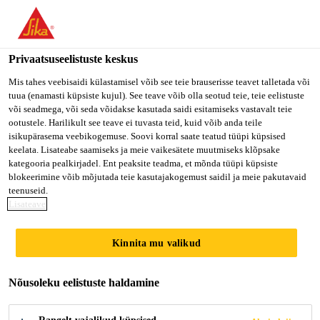
You are accessing "Sika Estonia OÜ", it seems you are accessing
it from "Ameerika Ühendriigid". We have a dedicated website for
your country.
Privaatsuseelistuste keskus
Ehitus professionaalile
...
Sika Comfortfloor® PS-65
TO SIKA
STAY ON SIKA
VALI
Mis tahes veebisaidi külastamisel võib see teie brauserisse teavet talletada või
tuua (enamasti küpsiste kujul). See teave võib olla seotud teie, teie eelistuste
USA
ESTONIA OÜ
RIIK
või seadmega, või seda võidakse kasutada saidi esitamiseks vastavalt teie
ootustele. Harilikult see teave ei tuvasta teid, kuid võib anda teile
isikupärasema veebikogemuse. Soovi korral saate teatud tüüpi küpsised
Sika Estonia OÜ
keelata. Lisateabe saamiseks ja meie vaikesätete muutmiseks klõpsake
Sika
kategooria pealkirjadel. Ent peaksite teadma, et mõnda tüüpi küpsiste
blokeerimine võib mõjutada teie kasutajakogemust saidil ja meie pakutavaid
Comfortfloor® PS-
teenuseid.
Lisateave
65
Kinnita mu valikud
Sika Comfortfloor® PS-65 on elastne polüuretaan
Nõusoleku eelistuste haldamine
isetasanduv põrandasüsteem, mille alumiseks kihiks
on heli summutav matt. Sika Comfortfloor® PS-65