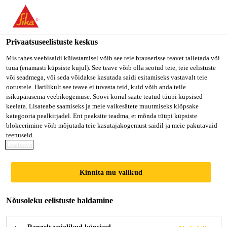
You are accessing "Sika Estonia OÜ", it seems you are accessing
it from "Ameerika Ühendriigid". We have a dedicated website for
your country.
Privaatsuseelistuste keskus
Ehitus professionaalile
...
Sikaflex® PRO-3 SL
TO SIKA
STAY ON SIKA
VALI
Mis tahes veebisaidi külastamisel võib see teie brauserisse teavet talletada või
tuua (enamasti küpsiste kujul). See teave võib olla seotud teie, teie eelistuste
USA
ESTONIA OÜ
RIIK
või seadmega, või seda võidakse kasutada saidi esitamiseks vastavalt teie
ootustele. Harilikult see teave ei tuvasta teid, kuid võib anda teile
isikupärasema veebikogemuse. Soovi korral saate teatud tüüpi küpsised
Sika Estonia OÜ
keelata. Lisateabe saamiseks ja meie vaikesätete muutmiseks klõpsake
Sikaflex® PRO-3
kategooria pealkirjadel. Ent peaksite teadma, et mõnda tüüpi küpsiste
blokeerimine võib mõjutada teie kasutajakogemust saidil ja meie pakutavaid
SL
teenuseid.
Lisateave
Kõrgete tehniliste näitajatega isevalguv
Kinnita mu valikud
polüuretaanhermeetik põrandatele.
Nõusoleku eelistuste haldamine
deformatsioonivõime ± 35% (ASTM C719)