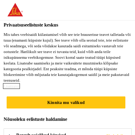
You are accessing "Sika Estonia OÜ", it seems you are accessing
it from "Ameerika Ühendriigid". We have a dedicated website for
your country.
Privaatsuseelistuste keskus
TO SIKA
STAY ON SIKA
VALI
Mis tahes veebisaidi külastamisel võib see teie brauserisse teavet talletada või
tuua (enamasti küpsiste kujul). See teave võib olla seotud teie, teie eelistuste
USA
ESTONIA OÜ
RIIK
või seadmega, või seda võidakse kasutada saidi esitamiseks vastavalt teie
ootustele. Harilikult see teave ei tuvasta teid, kuid võib anda teile
isikupärasema veebikogemuse. Soovi korral saate teatud tüüpi küpsised
Sika Estonia OÜ
keelata. Lisateabe saamiseks ja meie vaikesätete muutmiseks klõpsake
kategooria pealkirjadel. Ent peaksite teadma, et mõnda tüüpi küpsiste
blokeerimine võib mõjutada teie kasutajakogemust saidil ja meie pakutavaid
teenuseid.
Lisateave
TOOTED
Kinnita mu valikud
Nõusoleku eelistuste haldamine