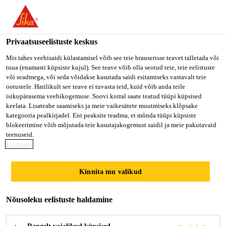
You are accessing "Sika Estonia OÜ", it seems you are accessing
it from "Ameerika Ühendriigid". We have a dedicated website for
your country.
Privaatsuseelistuste keskus
TO SIKA
STAY ON SIKA
VALI
Mis tahes veebisaidi külastamisel võib see teie brauserisse teavet talletada või
tuua (enamasti küpsiste kujul). See teave võib olla seotud teie, teie eelistuste
USA
ESTONIA OÜ
RIIK
või seadmega, või seda võidakse kasutada saidi esitamiseks vastavalt teie
ootustele. Harilikult see teave ei tuvasta teid, kuid võib anda teile
isikupärasema veebikogemuse. Soovi korral saate teatud tüüpi küpsised
Sika Estonia OÜ
keelata. Lisateabe saamiseks ja meie vaikesätete muutmiseks klõpsake
kategooria pealkirjadel. Ent peaksite teadma, et mõnda tüüpi küpsiste
blokeerimine võib mõjutada teie kasutajakogemust saidil ja meie pakutavaid
teenuseid.
Lisateave
SIHTKOHAS
Kinnita mu valikud
NAVALIA VIGO
Nõusoleku eelistuste haldamine