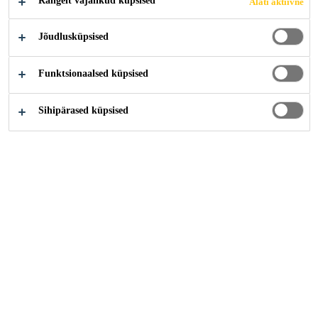
Rangelt vajalikud küpsised
Alati aktiivne
Jõudlusküpsised
Tööstus
Sündmused
Sihtkohas navalia Vigo
Funktsionaalsed küpsised
19/05/2020 - 21/05/2020
VIGO, SPAIN
Sihipärased küpsised
Rahvusvaheline laevaehituse näitus
Lisateave
Lahendused
Ehitusviimistlustooted
Täislahendused professionaalile