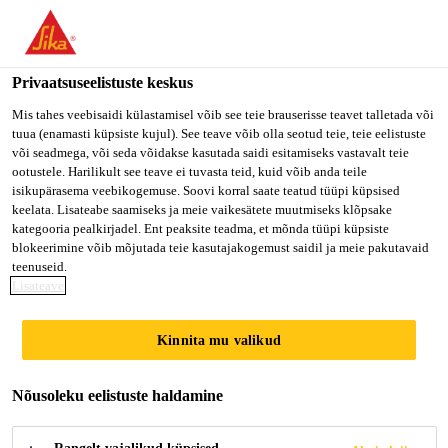
You are accessing "Sika Estonia OÜ", it seems you are accessing
it from "Ameerika Ühendriigid". We have a dedicated website for
OSNABRÜCKER
your country.
Privaatsuseelistuste keskus
TO SIKA
STAY ON SIKA
VALI
Mis tahes veebisaidi külastamisel võib see teie brauserisse teavet talletada või
LEICHTBAUTAGE
tuua (enamasti küpsiste kujul). See teave võib olla seotud teie, teie eelistuste
USA
ESTONIA OÜ
RIIK
või seadmega, või seda võidakse kasutada saidi esitamiseks vastavalt teie
ootustele. Harilikult see teave ei tuvasta teid, kuid võib anda teile
Tööstus
Sündmused
Osnabrücker Leichtbautage
isikupärasema veebikogemuse. Soovi korral saate teatud tüüpi küpsised
Sika Estonia OÜ
keelata. Lisateabe saamiseks ja meie vaikesätete muutmiseks klõpsake
kategooria pealkirjadel. Ent peaksite teadma, et mõnda tüüpi küpsiste
blokeerimine võib mõjutada teie kasutajakogemust saidil ja meie pakutavaid
teenuseid.
07/07/2020 - 08/07/2020
OSNABRÜCK, GERMANY
Lisateave
Kinnita mu valikud
Kaasaegne kerge disain Põllumajandus masinad.
Lisateavet leiate
Nõusoleku eelistuste haldamine
Hochschule Osnabrücki
Ülikooli
rakendusteaduste ülikoolist.