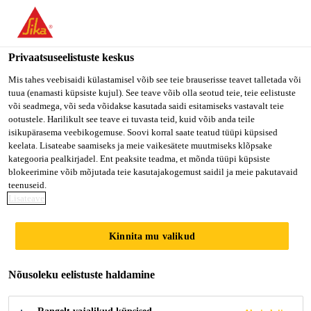
You are accessing "Sika Estonia OÜ", it seems you are accessing
it from "Ameerika Ühendriigid". We have a dedicated website for
your country.
Privaatsuseelistuste keskus
Ehitus kodukasutajale
...
Sikaflex®-292i
TO SIKA
STAY ON SIKA
VALI
Mis tahes veebisaidi külastamisel võib see teie brauserisse teavet talletada või
tuua (enamasti küpsiste kujul). See teave võib olla seotud teie, teie eelistuste
USA
ESTONIA OÜ
RIIK
või seadmega, või seda võidakse kasutada saidi esitamiseks vastavalt teie
ootustele. Harilikult see teave ei tuvasta teid, kuid võib anda teile
isikupärasema veebikogemuse. Soovi korral saate teatud tüüpi küpsised
Sika Estonia OÜ
keelata. Lisateabe saamiseks ja meie vaikesätete muutmiseks klõpsake
Sikaflex®-292i
kategooria pealkirjadel. Ent peaksite teadma, et mõnda tüüpi küpsiste
blokeerimine võib mõjutada teie kasutajakogemust saidil ja meie pakutavaid
teenuseid.
Mitmeotstarbeline liim laevanduse
Lisateave
valdkonnas kasutamiseks
Kinnita mu valikud
Sikaflex®-292i on mitte-voolav 1-komponentne
polüuretaan-liim, millel on tiksotroopne, pastalaadne
Nõusoleku eelistuste haldamine
konsistents ja mis kuivab õhuniiskuse toimel. Tootel
on äärmiselt tugevad nakkeomadused ja suur